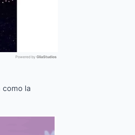
Powered by 
GliaStudios
Mute
a como la