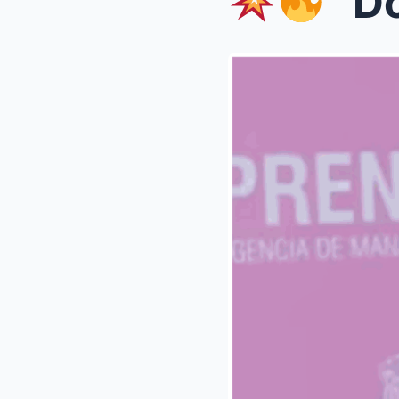
“Doña 