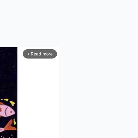
Read more
arrow_forward_ios